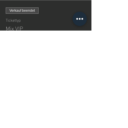
Verkauf beendet
Tickettyp
Mix VIP
Preis
48,00 €
+1,20 € Ticket-Servicegebühr
Diese
Veranstaltung
teilen