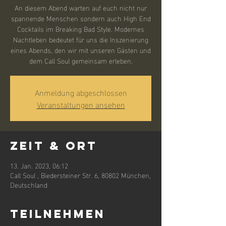
An diesem Abend warten auf euch nicht nur
spannende Menschen sondern auch High End
Cocktails im Breaking Bad Style. Modernes
Nachtleben bedeutet für uns die Inszenierung
eines Abends, den wir mit unseren Gästen und
dem Call Soul gemeinsam erleben.
Anmeldung abgeschlossen
Veranstaltungen ansehen
Zeit & Ort
13. Jan. 2023, 06:12
Call Soul , Biedersteiner Str. 6, 80802 München,
Deutschland
Teilnehmen