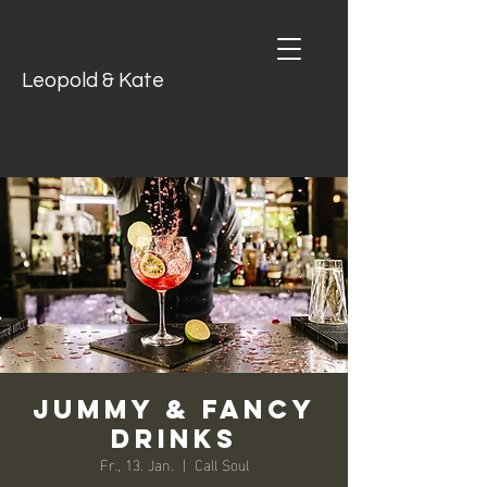
Leopold & Kate
JUMMY & FANCY
DRINKS
Fr., 13. Jan.
  |  
Call Soul