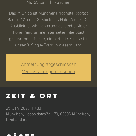
Mi., 25. Jan.
  |  
München
Das M’Uniqo ist Münchens höchste Rooftop
Bar im 12. und 13. Stock des Hotel Andaz. Der
Ausblick ist wirklich grandios, sechs Meter
hohe Panoramafenster setzen die Stadt
gebührend in Szene, die perfekte Kulisse für
unser 3. Single-Event in diesem Jahr!
Anmeldung abgeschlossen
Veranstaltungen ansehen
Zeit & Ort
25. Jan. 2023, 19:30
München, Leopoldstraße 170, 80805 München,
Deutschland