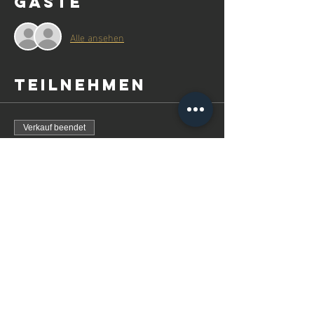
Gäste
Alle ansehen
Teilnehmen
Verkauf beendet
Tickettyp
ROOFTOP BAR
Preis
0,00 €