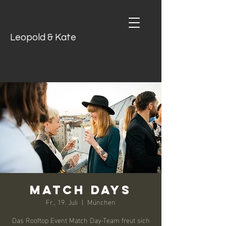
Leopold & Kate
MATCH DAYS
Fr., 19. Juli
  |  
München
Das Rooftop Event Match Day-Team freut sich