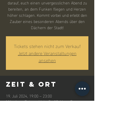
darauf, euch einen unvergesslichen Abend zu
bereiten, an dem Funken fliegen und Herzen
höher schlagen. Kommt vorbei und erlebt den
Zauber eines besonderen Abends über den
Dächern der Stadt!
Tickets stehen nicht zum Verkauf
Jetzt andere Veranstaltungen
ansehen
Zeit & Ort
19. Juli 2024, 19:00 – 23:00
München, Osterwaldstraße 10, Haus G -
Rooftop, 80805 München, Deutschland