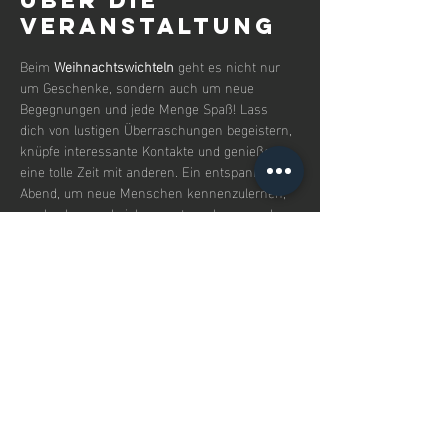
Über die
Veranstaltung
Beim 
Weihnachtswichteln
 geht es nicht nur 
um Geschenke, sondern auch um neue 
Begegnungen und jede Menge Spaß! Lass 
dich von lustigen Überraschungen begeistern, 
knüpfe interessante Kontakte und genieße 
eine tolle Zeit mit anderen. Ein entspannter 
Abend, um neue Menschen kennenzulernen, 
zu plaudern und sich auszutauschen – und 
vielleicht ein paar unvergessliche Momente 
mit nach Hause zu nehmen. Dazu gibt es 
weihnachtliches Fingerfood, Glühwein und 
süße Leckereien wie Lebkuchen, Muffins und 
andere tolle Überraschungen. Inklusive 
Sweets, Fingerfood & Getränke 🍩 🍷