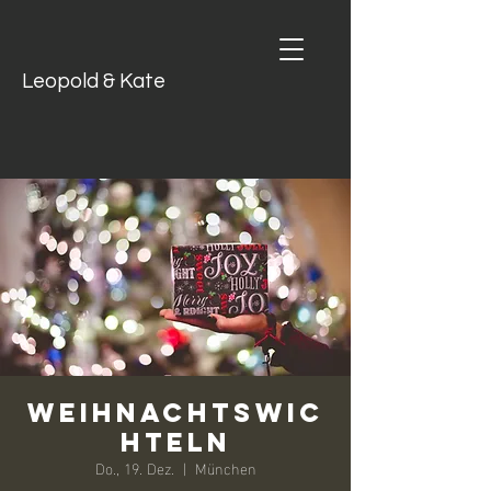
Leopold & Kate
Weihnachtswic
hteln
Do., 19. Dez.
  |  
München