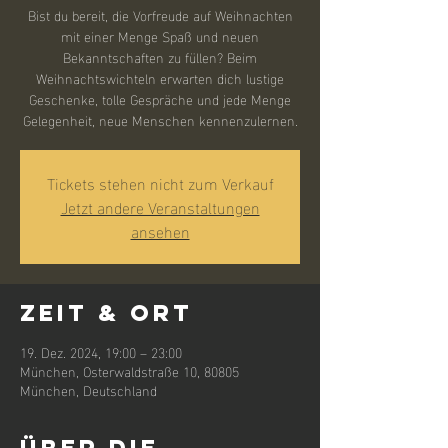
Bist du bereit, die Vorfreude auf Weihnachten
mit einer Menge Spaß und neuen
Bekanntschaften zu füllen? Beim
Weihnachtswichteln erwarten dich lustige
Geschenke, tolle Gespräche und jede Menge
Gelegenheit, neue Menschen kennenzulernen.
Tickets stehen nicht zum Verkauf
Jetzt andere Veranstaltungen
ansehen
Zeit & Ort
19. Dez. 2024, 19:00 – 23:00
München, Osterwaldstraße 10, 80805
München, Deutschland